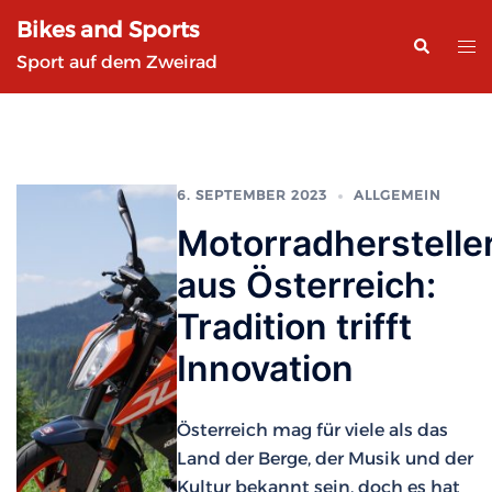
Zum
Bikes and Sports
Inhalt
Suche
Me
Sport auf dem Zweirad
springen
ums
6. SEPTEMBER 2023
ALLGEMEIN
Motorradherstelle
aus Österreich:
Tradition trifft
Innovation
Österreich mag für viele als das
Land der Berge, der Musik und der
Kultur bekannt sein, doch es hat