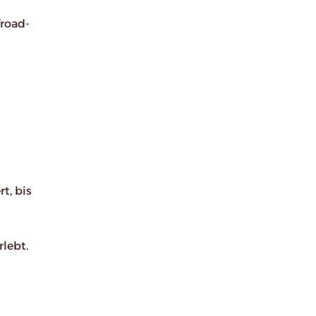
froad-
t, bis
lebt.