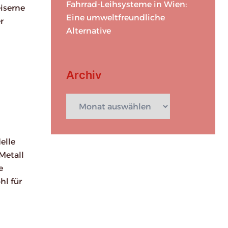
Fahrrad-Leihsysteme in Wien:
eiserne
Eine umweltfreundliche
r
Alternative
Archiv
Archiv
elle
Metall
e
hl für