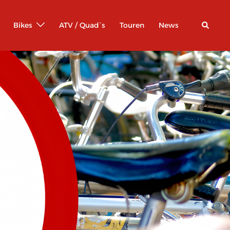
Suche
Bikes
ATV / Quad´s
Touren
News