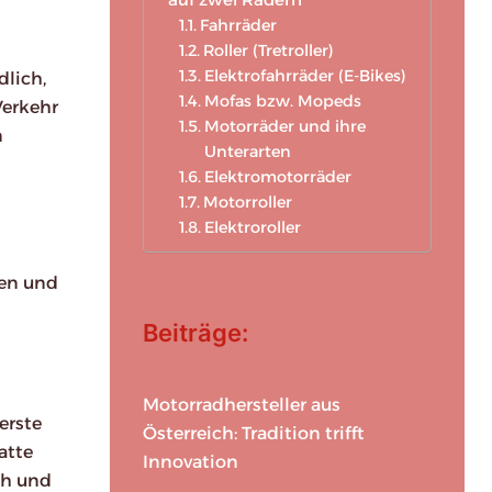
Fahrräder
Roller (Tretroller)
Elektrofahrräder (E-Bikes)
dlich,
Mofas bzw. Mopeds
Verkehr
Motorräder und ihre
n
Unterarten
Elektromotorräder
Motorroller
Elektroroller
ben und
Beiträge:
Motorradhersteller aus
erste
Österreich: Tradition trifft
atte
Innovation
ch und