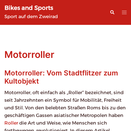
Zum
Bikes and Sports
Inhalt
Suche
Me
Sport auf dem Zweirad
springen
ums
Motorroller
Motorroller: Vom Stadtflitzer zum
Kultobjekt
Motorroller, oft einfach als „Roller“ bezeichnet, sind
seit Jahrzehnten ein Symbol für Mobilität, Freiheit
und Stil. Von den belebten Straßen Roms bis zu den
geschäftigen Gassen asiatischer Metropolen haben
Roller
die Art und Weise, wie Menschen sich
fortbewegen, revolutioniert. In diesem Artikel