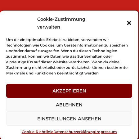
INFOS:
Cookie-Zustimmung
verwalten
Impressum
Datenschutzerklärung
Um dir ein optimales Erlebnis zu bieten, verwenden wir
Technologien wie Cookies, um Geräteinformationen zu speichern
Cookie-Richtlinie (EU)
und/oder darauf zuzugreifen. Wenn du diesen Technologien
zustimmst, können wir Daten wie das Surfverhalten oder
eindeutige IDs auf dieser Website verarbeiten. Wenn du deine
Zustimmung nicht erteilst oder zurückziehst, können bestimmte
NO SPORTS:
Merkmale und Funktionen beeinträchtigt werden.
No sports
AKZEPTIEREN
ABLEHNEN
EINSTELLUNGEN ANSEHEN
© 2026 Bikes and Sports. Stolz präsentiert von
Sydney
Cookie-Richtlinie
Datenschutzerklärung
Impressum